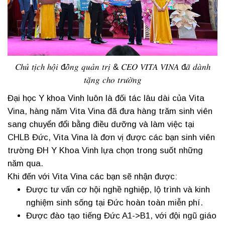
𝐶ℎ𝑢̉ 𝑡𝑖̣𝑐ℎ ℎ𝑜̣̂𝑖 đ𝑜̂̀𝑛𝑔 𝑞𝑢𝑎̉𝑛 𝑡𝑟𝑖̣ & 𝐶𝐸𝑂 𝑉𝐼𝑇𝐴 𝑉𝐼𝑁𝐴 đ𝑎̃ 𝑑𝑎̀𝑛ℎ
𝑡𝑎̣̆𝑛𝑔 𝑐ℎ𝑜 𝑡𝑟𝑢̛𝑜̛̀𝑛𝑔
Đại học Y khoa Vinh luôn là đối tác lâu dài của Vita
Vina, hàng năm Vita Vina đã đưa hàng trăm sinh viên
sang chuyển đổi bằng điều dưỡng và làm việc tại
CHLB Đức, Vita Vina là đơn vị được các bạn sinh viên
trường ĐH Y Khoa Vinh lựa chọn trong suốt những
năm qua.
Khi đến với Vita Vina các bạn sẽ nhận được:
Được tư vấn cơ hội nghề nghiệp, lộ trình và kinh
nghiệm sinh sống tại Đức hoàn toàn miễn phí.
Được đào tạo tiếng Đức A1->B1, với đội ngũ giáo