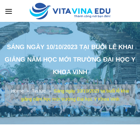
Skip
to
content
SÁNG NGÀY 10/10/2023 TẠI BUỔI LỄ KHAI
GIẢNG NĂM HỌC MỚI TRƯỜNG ĐẠI HỌC Y
KHOA VINH
Home
»
Tin tức
»
Sáng ngày 10/10/2023 tại buổi lễ khai
giảng năm học mới trường Đại học Y Khoa Vinh