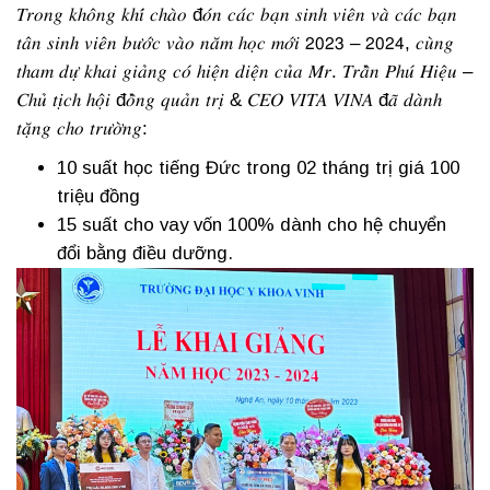
𝑇𝑟𝑜𝑛𝑔 𝑘ℎ𝑜̂𝑛𝑔 𝑘ℎ𝑖́ 𝑐ℎ𝑎̀𝑜 đ𝑜́𝑛 𝑐𝑎́𝑐 𝑏𝑎̣𝑛 𝑠𝑖𝑛ℎ 𝑣𝑖𝑒̂𝑛 𝑣𝑎̀ 𝑐𝑎́𝑐 𝑏𝑎̣𝑛
𝑡𝑎̂𝑛 𝑠𝑖𝑛ℎ 𝑣𝑖𝑒̂𝑛 𝑏𝑢̛𝑜̛́𝑐 𝑣𝑎̀𝑜 𝑛𝑎̆𝑚 ℎ𝑜̣𝑐 𝑚𝑜̛́𝑖 𝟤𝟢𝟤𝟥 – 𝟤𝟢𝟤𝟦, 𝑐𝑢̀𝑛𝑔
𝑡ℎ𝑎𝑚 𝑑𝑢̛̣ 𝑘ℎ𝑎𝑖 𝑔𝑖𝑎̉𝑛𝑔 𝑐𝑜́ ℎ𝑖𝑒̣̂𝑛 𝑑𝑖𝑒̣̂𝑛 𝑐𝑢̉𝑎 𝑀𝑟. 𝑇𝑟𝑎̂̀𝑛 𝑃ℎ𝑢́ 𝐻𝑖𝑒̣̂𝑢 –
𝐶ℎ𝑢̉ 𝑡𝑖̣𝑐ℎ ℎ𝑜̣̂𝑖 đ𝑜̂̀𝑛𝑔 𝑞𝑢𝑎̉𝑛 𝑡𝑟𝑖̣ & 𝐶𝐸𝑂 𝑉𝐼𝑇𝐴 𝑉𝐼𝑁𝐴 đ𝑎̃ 𝑑𝑎̀𝑛ℎ
𝑡𝑎̣̆𝑛𝑔 𝑐ℎ𝑜 𝑡𝑟𝑢̛𝑜̛̀𝑛𝑔:
10 suất học tiếng Đức trong 02 tháng trị giá 100
triệu đồng
15 suất cho vay vốn 100% dành cho hệ chuyển
đổi bằng điều dưỡng.