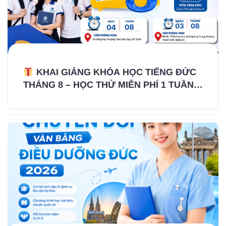
KHAI GIẢNG KHÓA HỌC TIẾNG ĐỨC
THÁNG 8 – HỌC THỬ MIỄN PHÍ 1 TUẦN,
KHÔNG THU CỌC – KHÔNG GIỮ HỒ SƠ
GỐC