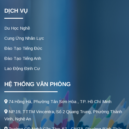
DỊCH VỤ
Du Học Nghề
Cung Ứng Nhân Lực
Đào Tạo Tiếng Đức
Đào Tạo Tiếng Anh
Lao Động Định Cư
HỆ THỐNG VĂN PHÒNG
74 Hồng Hà, Phường Tân Sơn Hòa , TP. Hồ Chí Minh
NP.19, TTTM Vincentra, Số 2 Quang Trung, Phường Thành
Vinh, Nghệ An
Trường CĐ Nghề Cần Thơ, 57 - CMT8, Phường Bình Thủy,