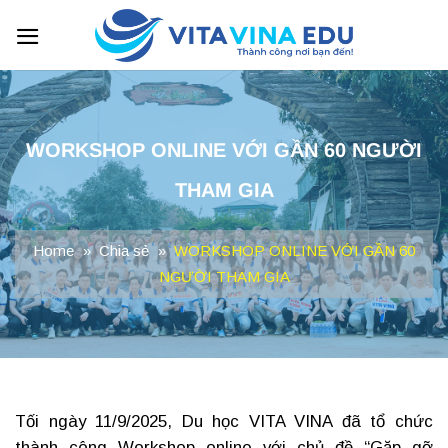
Skip
to
content
WORKSHOP ONLINE VỚI GẦN 60 NGƯỜI
THAM GIA
Home
»
Chia sẻ
»
WORKSHOP ONLINE VỚI GẦN 60
NGƯỜI THAM GIA
Tối ngày 11/9/2025, Du học VITA VINA đã tổ chức
thành công Workshop online với chủ đề “Gặp gỡ