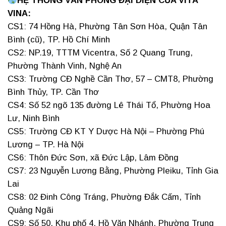
HỆ THỐNG VĂN PHÒNG ĐẠI DIỆN CỦA VITA
VINA:
CS1: 74 Hồng Hà, Phường Tân Sơn Hòa, Quận Tân
Bình (cũ), TP. Hồ Chí Minh
CS2: NP.19, TTTM Vicentra, Số 2 Quang Trung,
Phường Thành Vinh, Nghệ An
CS3: Trường CĐ Nghề Cần Thơ, 57 – CMT8, Phường
Bình Thủy, TP. Cần Thơ
CS4: Số 52 ngõ 135 đường Lê Thái Tổ, Phường Hoa
Lư, Ninh Bình
CS5: Trường CĐ KT Y Dược Hà Nội – Phường Phú
Lương – TP. Hà Nội
CS6: Thôn Đức Sơn, xã Đức Lập, Lâm Đồng
CS7: 23 Nguyễn Lương Bằng, Phường Pleiku, Tỉnh Gia
Lai
CS8: 02 Đinh Công Tráng, Phường Đắk Cấm, Tỉnh
Quảng Ngãi
CS9: Số 50, Khu phố 4, Hồ Văn Nhánh, Phường Trung