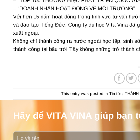
– “TOP 100 THƯƠNG HIỆU PHÁT TRIỂN QUỐC GIA
– “DOANH NHÂN HOẠT ĐỘNG VỀ MÔI TRƯỜNG”
Với hơn 15 năm hoạt động trong lĩnh vực tư vấn hướn
và đào tạo Tiếng Đức; Công ty du học Vita Vina đã g
xuất ngoại.
Không chỉ thành công ra nước ngoài học tập, sinh sốn
thành công tại bầu trời Tây không những trở thành 
This entry was posted in
Tin tức
,
THÀNH 
Hãy để VITA VINA giúp bạn t