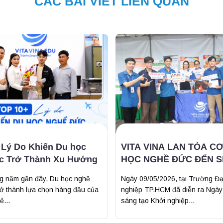
CÁC BÀI VIẾT LIÊN QUAN
 Lý Do Khiến Du học
VITA VINA LAN TỎA CƠ
c Trở Thành Xu Hướng
HỌC NGHỀ ĐỨC ĐẾN SI
ĐẠI HỌC CÔNG NGHIỆ
g năm gần đây, Du học nghề
Ngày 09/05/2026, tại Trường Đạ
ở thành lựa chọn hàng đầu của
nghiệp TP.HCM đã diễn ra Ngày 
ẻ...
sáng tạo Khởi nghiệp...