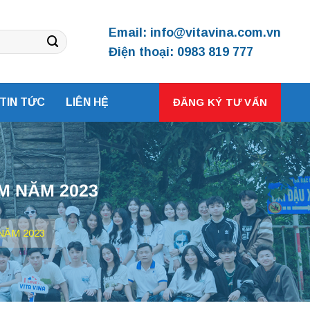
Email: info@vitavina.com.vn
Điện thoại: 0983 819 777
TIN TỨC
LIÊN HỆ
ĐĂNG KÝ TƯ VẤN
M NĂM 2023
NĂM 2023