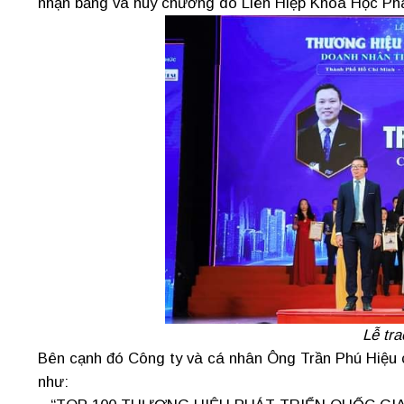
nhận bằng và huy chương do Liên Hiệp Khoa Học Phá
Lễ tr
Bên cạnh đó Công ty và cá nhân Ông Trần Phú Hiệu 
như: