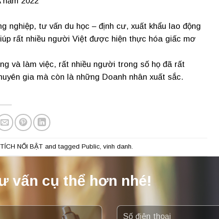
 năm 2022”
g nghiệp, tư vấn du học – định cư, xuất khẩu lao động
iúp rất nhiều người Việt được hiện thực hóa giấc mơ
g và làm việc, rất nhiều người trong số họ đã rất
chuyên gia mà còn là những Doanh nhân xuất sắc.
TÍCH NỔI BẬT
and tagged
Public
,
vinh danh
.
ư vấn cụ thể hơn nhé!