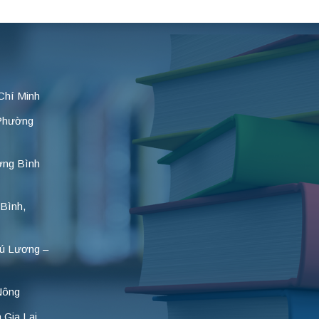
Chí Minh
 Phường
ờng Bình
Bình,
ú Lương –
Nông
 Gia Lai