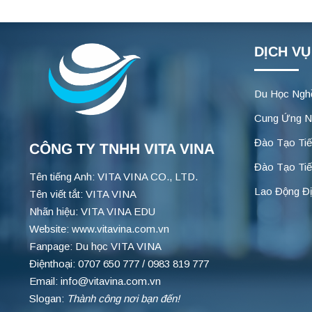
DỊCH VỤ
Du Học Ngh
Cung Ứng N
Đào Tạo Ti
CÔNG TY TNHH VITA VINA
Đào Tạo Tiế
Tên tiếng Anh: VITA VINA CO., LTD.
Lao Động Đ
Tên viết tắt: VITA VINA
Nhãn hiệu: VITA VINA EDU
Website: www.vitavina.com.vn
Fanpage: Du học VITA VINA
Điệnthoại: 0707 650 777 / 0983 819 777
Email: info@vitavina.com.vn
Slogan:
Thành công nơi bạn đến!