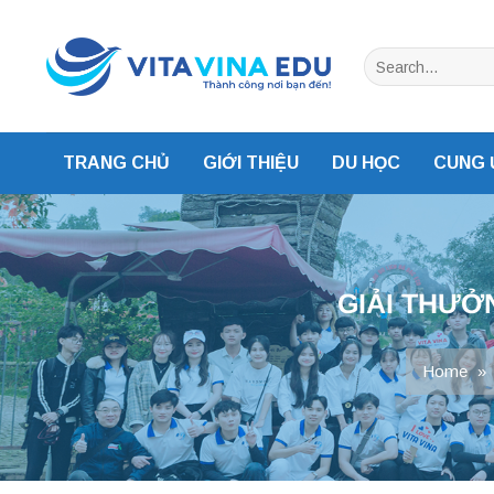
Skip
to
content
TRANG CHỦ
GIỚI THIỆU
DU HỌC
CUNG 
GIẢI THƯỞ
Home
»