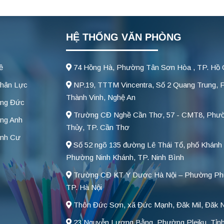
HỆ THỐNG VĂN PHÒNG
ề
74 Hồng Hà, Phường Tân Sơn Hòa , TP. Hồ 
hân Lực
NP.19, TTTM Vincentra, Số 2 Quang Trung,
Thành Vinh, Nghệ An
ếng Đức
Trường CĐ Nghề Cần Thơ, 57 - CMT8, Phư
ng Anh
Thủy, TP. Cần Thơ
ịnh Cư
Số 52 ngõ 135 đường Lê Thái Tổ, phố Khánh 
Phường Ninh Khánh, TP. Ninh Bình
Trường CĐ KT Y Dược Hà Nội – Phường Ph
TP. Hà Nội
Thôn Đức Sơn, xã Đức Mạnh, Đăk Mil, Đăk 
23 Nguyễn Lương Bằng, Phường Pleiku, Tỉnh