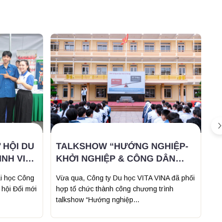
 HỘI DU
TALKSHOW “HƯỚNG NGHIỆP-
D
NH VIÊN
KHỞI NGHIỆP & CÔNG DÂN
Đ
P
TOÀN CẦU 5.0” – MỞ LỐI
C
i học Công
Vừa qua, Công ty Du học VITA VINA đã phối
Tr
TƯƠNG LAI CHO HỌC SINH
hội Đổi mới
hợp tổ chức thành công chương trình
Đứ
talkshow “Hướng nghiệp...
bạ