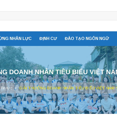
ỨNG NHÂN LỰC
ĐỊNH CƯ
ĐÀO TẠO NGÔN NGỮ
NG DOANH NHÂN TIÊU BIỂU VIỆT NA
Tin tức
»
GIẢI THƯỞNG DOANH NHÂN TIÊU BIỂU VIỆT NAM 