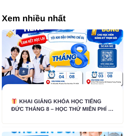
Xem nhiều nhất
KHAI GIẢNG KHÓA HỌC TIẾNG
ĐỨC THÁNG 8 – HỌC THỬ MIỄN PHÍ 1
TUẦN, KHÔNG THU CỌC – KHÔNG
GIỮ HỒ SƠ GỐC